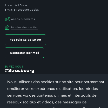
1 parc de l'Étoile
67076 Strasbourg Cedex
Accès & horaires
Mairies de quartier
+33 (0)3 68 98 50 00
Contacter par mail
SUIVEZ-NOUS
#Strasbourg
Nous utilisons des cookies sur ce site pour notamment
facebook
X
bsky
threads
instagram
linkedin
dailymotio
améliorer votre expérience d’utilisation, fournir des
services via des contenus animés et interactifs de
soundcloud
réseaux sociaux et vidéos, des messages de
Espace presse